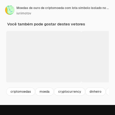
Moedas de ouro de criptomoeda com Iota símbolo isolado no fundo branco.
iuriimotov
Você também pode gostar destes vetores
criptomoedas
moeda
cryptocurrency
dinheiro
mo