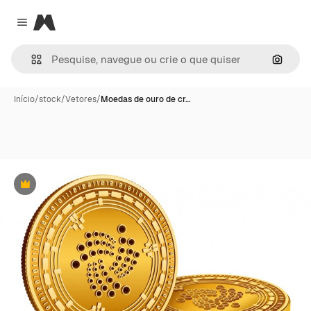
Magnific
Close menu
Pesqui
Início
/
stock
/
Vetores
/
Moedas de ouro de cr…
Premium