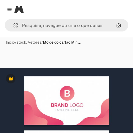
Magnific
Close menu
Pesqui
Início
/
stock
/
Vetores
/
Molde do cartão Mini…
Premium