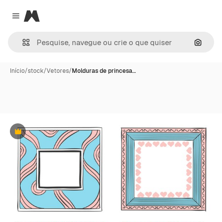
Magnific
Close menu
Pesqui
Início
/
stock
/
Vetores
/
Molduras de princesa…
Premium