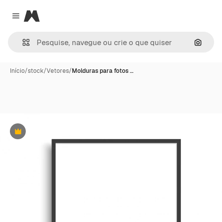
Magnific
Close menu
Pesqui
Início
/
stock
/
Vetores
/
Molduras para fotos …
Premium