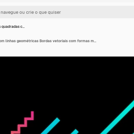
 quadradas c…
Molduras quadradas com linhas geométricas Bordas vetoriais com formas modernas Modelos de design gráfico para banners panfletos cartazes cartões