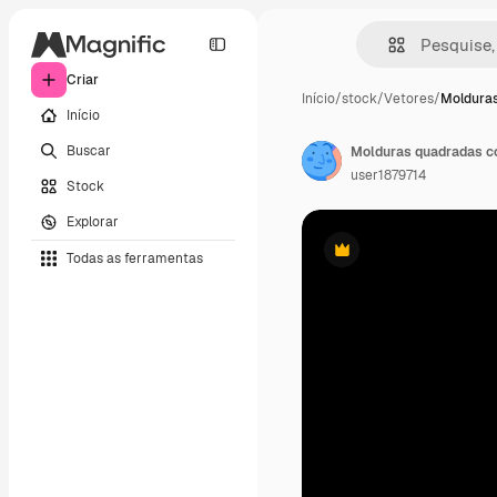
Criar
Início
/
stock
/
Vetores
/
Molduras
Início
Buscar
user1879714
Stock
Explorar
Todas as ferramentas
Premium