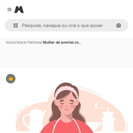
Magnific
Close menu
Pesqui
Início
/
stock
/
Vetores
/
Mulher de avental co…
Premium