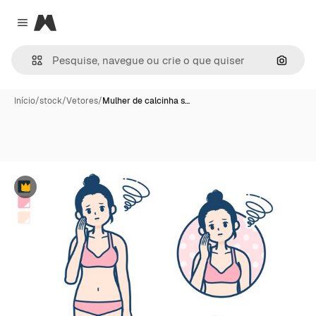
Magnific
Close menu
Pesqui
Início
/
stock
/
Vetores
/
Mulher de calcinha s…
Premium