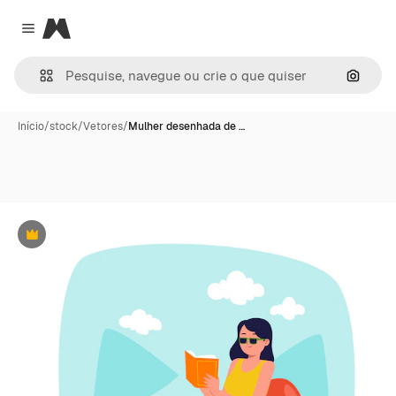
Magnific
Close menu
Pesqui
Início
/
stock
/
Vetores
/
Mulher desenhada de …
Premium