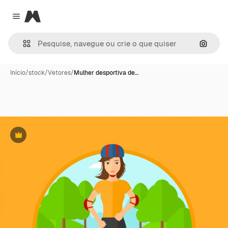
Magnific
Close menu
Pesqui
Início
/
stock
/
Vetores
/
Mulher desportiva de…
Premium