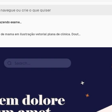
fazendo exame…
Mulher fazendo exame de mama em ilustração vetorial plana de clínica. Doutor dos desenhos animados, fazendo mamografia na máquina para diagnóstico de câncer. Conceito de mamografia e tecnologia