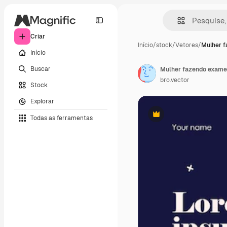
Criar
Início
/
stock
/
Vetores
/
Mulher 
Início
Buscar
bro.vector
Stock
Explorar
Todas as ferramentas
Premium