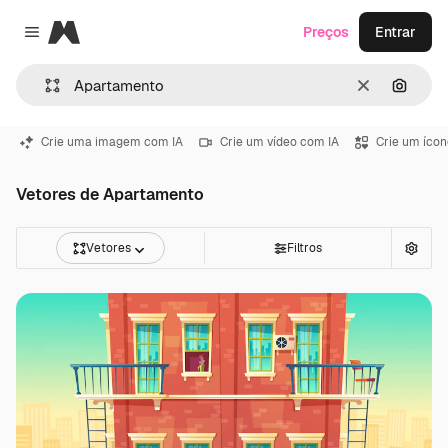
Magnific
Preços
Entrar
Close menu
Limpar
Pesqui
Crie uma imagem com IA
Crie um vídeo com IA
Crie um ícon
Vetores de Apartamento
Vetores
Filtros