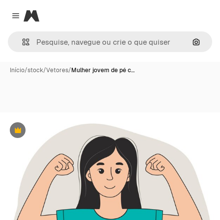
Magnific
Close menu
Pesqui
Início
/
stock
/
Vetores
/
Mulher jovem de pé c…
Premium