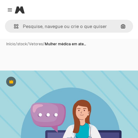
Magnific
Close menu
Pesqui
Início
/
stock
/
Vetores
/
Mulher médica em ate…
Premium