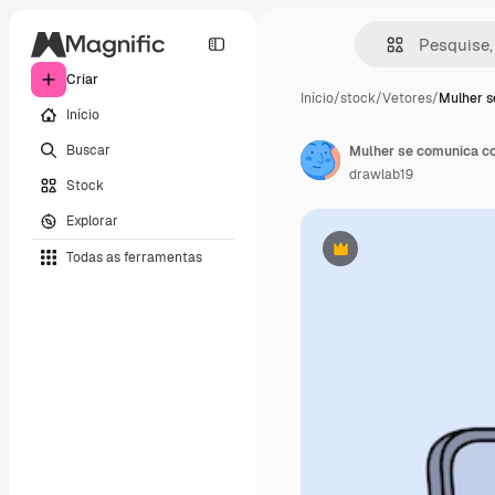
Criar
Início
/
stock
/
Vetores
/
Mulher s
Início
Buscar
drawlab19
Stock
Explorar
Todas as ferramentas
Premium