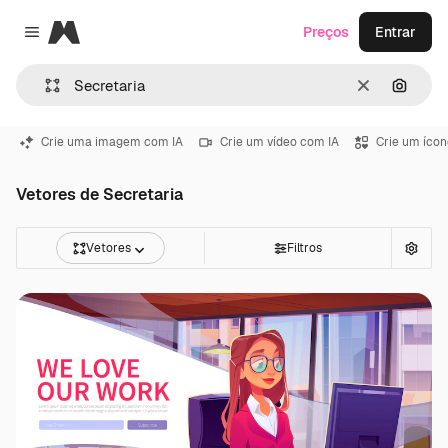
Magnific
Preços
Entrar
Close menu
Limpar
Pesqui
Crie uma imagem com IA
Crie um vídeo com IA
Crie um ícon
Vetores de Secretaria
Vetores
Filtros