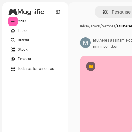
Criar
Início
/
stock
/
Vetores
/
Mulheres
Início
Buscar
Mulheres assinam e co
miminpemdes
Stock
Explorar
Todas as ferramentas
Premium