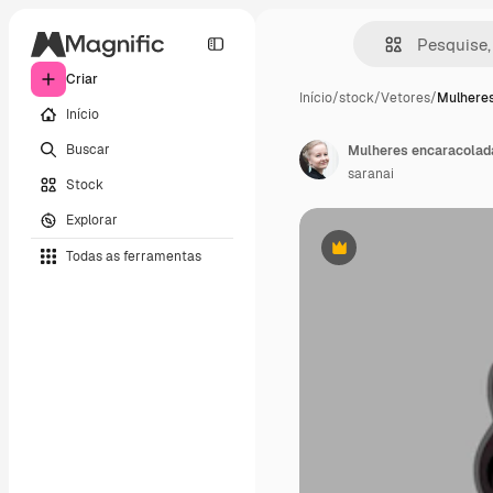
Criar
Início
/
stock
/
Vetores
/
Mulhere
Início
Buscar
Mulheres encaracolada
saranai
Stock
Explorar
Todas as ferramentas
Premium