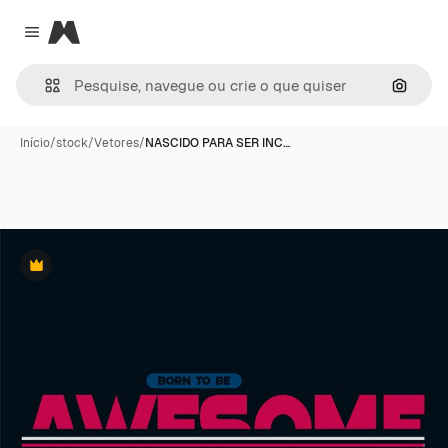
Magnific
Close menu
Pesqui
Início
/
stock
/
Vetores
/
NASCIDO PARA SER INC…
Premium