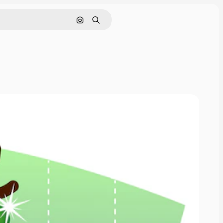
Pesquisar por imagem
Buscar