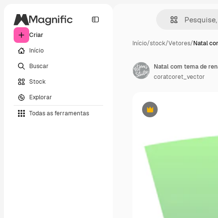
Criar
Início
/
stock
/
Vetores
/
Natal co
Início
Buscar
Natal com tema de re
coratcoret_vector
Stock
Explorar
Todas as ferramentas
Premium