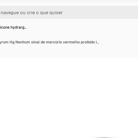
ícone hydrarg…
Nenhum ícone hydrargyrum Hg Nenhum sinal de mercúrio vermelho proibido ilustração vetorial