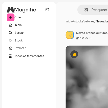
Criar
Início
/
stock
/
Vetores
/
Névoa b
Início
Buscar
gerikalex13
Stock
Explorar
Todas as ferramentas
Premium