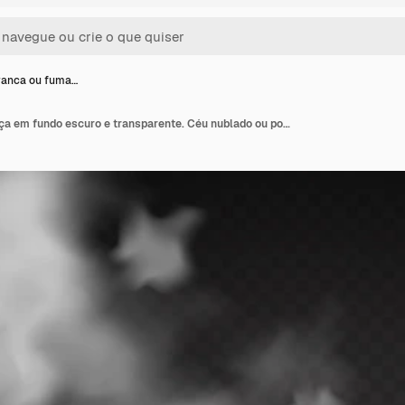
ranca ou fuma…
Névoa branca ou fumaça em fundo escuro e transparente. Céu nublado ou poluição atmosférica. Ilustração