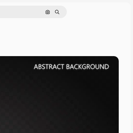
Pesquisar por imagem
Buscar