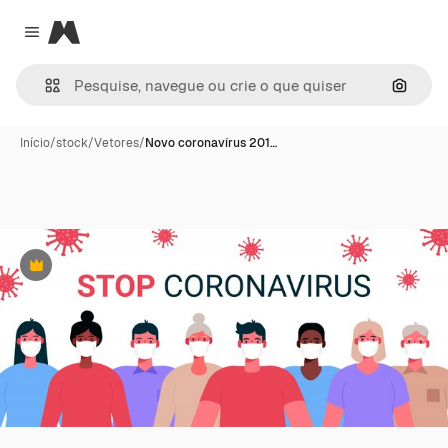
Magnific
Close menu
Pesqui
Início
/
stock
/
Vetores
/
Novo coronavírus 201…
Premium