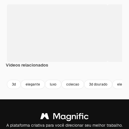
Vídeos relacionados
Premium
Premium
Premium
Premium
3d
elegante
luxo
colecao
3d dourado
elemen
A plataforma criativa para você direcionar seu melhor trabalho.