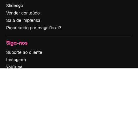
Slidesgo
Vender conteúdo
Sala de imprensa
Procurando por magnific.ai?
Siga-nos
Suporte ao cliente
Instagram
YouTube
LinkedIn
TikTok
Discord
X
Reddit
Copyright © 2010-
2026
Freepik Company S.L.U.
Todos os direitos
reservados
.