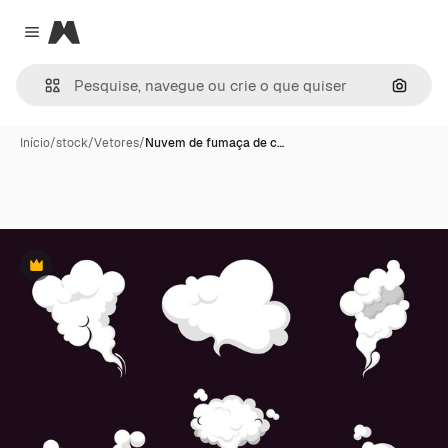
Magnific
Close menu
Pesqui
Início
/
stock
/
Vetores
/
Nuvem de fumaça de c…
Premium