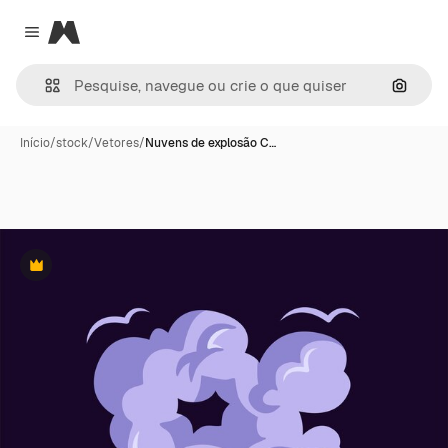
Magnific
Close menu
Pesqui
Início
/
stock
/
Vetores
/
Nuvens de explosão C…
Premium