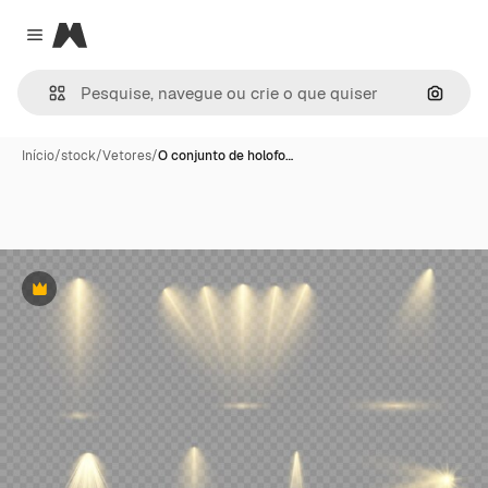
Magnific
Close menu
Pesqui
Início
/
stock
/
Vetores
/
O conjunto de holofo…
Premium