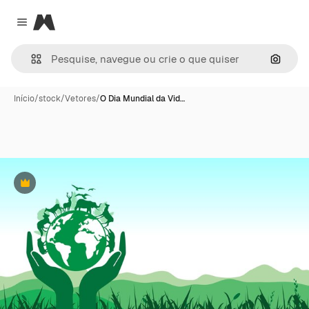
Magnific
Close menu
Pesqui
Início
/
stock
/
Vetores
/
O Dia Mundial da Vid…
Premium