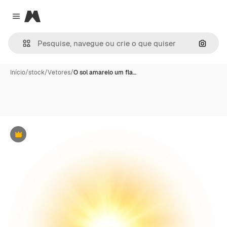
Magnific
Close menu
Pesqui
Início
/
stock
/
Vetores
/
O sol amarelo um fla…
Premium