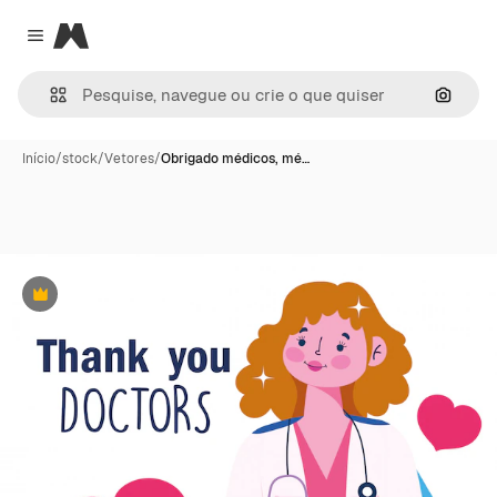
Magnific
Close menu
Pesqui
Início
/
stock
/
Vetores
/
Obrigado médicos, mé…
Premium