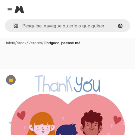
Magnific
Close menu
Pesqui
Início
/
stock
/
Vetores
/
Obrigado, pessoal mé…
Premium