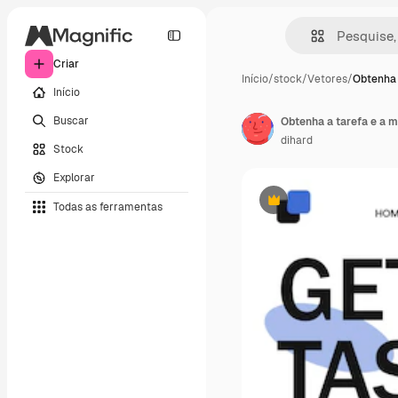
Criar
Início
/
stock
/
Vetores
/
Obtenha 
Início
Buscar
dihard
Stock
Explorar
Todas as ferramentas
Premium