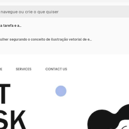
a tarefa e a…
Obtenha a tarefa e a mulher segurando o conceito de ilustração vetorial de envelope Plano de trabalho e gerenciamento de negócios