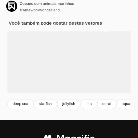
Oceano com animais marinhos
frameworkwonderland
Você também pode gostar destes vetores
deep sea
starfish
jellyfish
ilha
coral
aquario