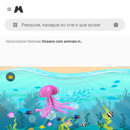
Magnific
Close menu
Pesqui
Início
/
stock
/
Vetores
/
Oceano com animais m…
Premium