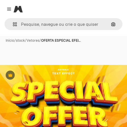
Magnific
Close menu
Pesqui
Início
/
stock
/
Vetores
/
OFERTA ESPECIAL EFEI…
Premium