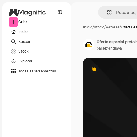
Criar
Início
/
stock
/
Vetores
/
Oferta e
Início
Buscar
Oferta especial preto 
pasekrentijaya
Stock
Explorar
Todas as ferramentas
Premium