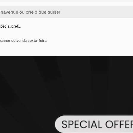
special pret…
banner de venda sexta-feira