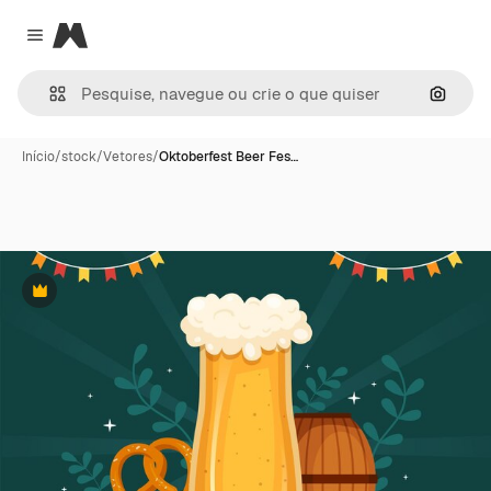
Magnific
Close menu
Pesqui
Início
/
stock
/
Vetores
/
Oktoberfest Beer Fes…
Premium