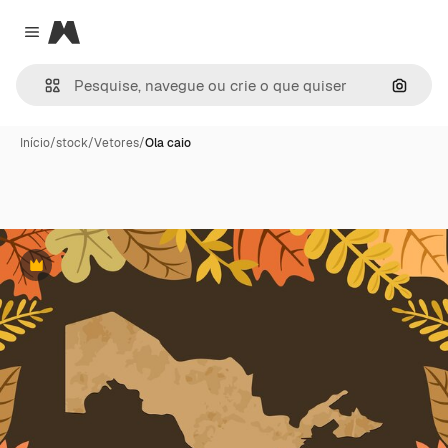
Magnific
Close menu
Pesqui
Início
/
stock
/
Vetores
/
Ola caio
Premium