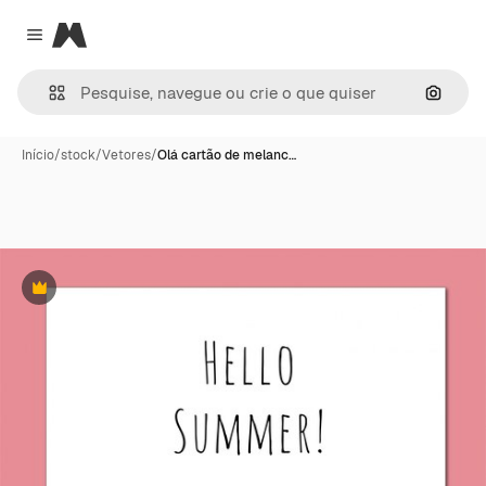
Magnific
Close menu
Pesqui
Início
/
stock
/
Vetores
/
Olá cartão de melanc…
Premium