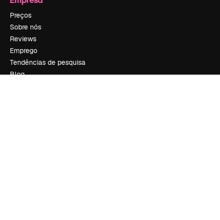
Preços
Sobre nós
Reviews
Emprego
Tendências de pesquisa
Blog
Eventos
Slidesgo
Vender conteúdo
Sala de imprensa
Procurando por magnific.ai?
Siga-nos
Suporte ao cliente
Instagram
YouTube
LinkedIn
TikTok