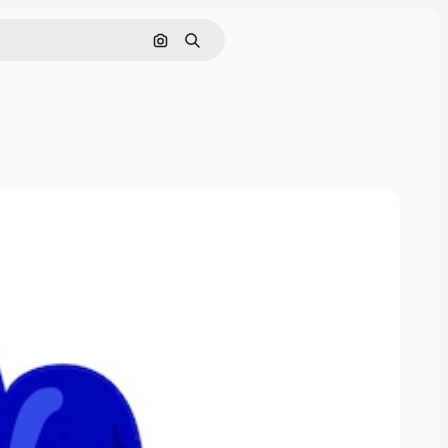
Pesquisar por imagem
Buscar