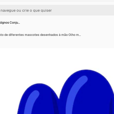
lignos Conju…
Olhos malignos Conjunto de diferentes mascotes desenhados à mão Olho maligno Hamsa Mão de Fátima Olho da Providência Ilustrações vetoriais de amuletos em azul Estilo de desenho à mão livre Isolado no branco