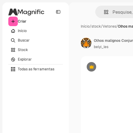
Criar
Início
/
stock
/
Vetores
/
Olhos ma
Início
Buscar
belyi_les
Stock
Explorar
Todas as ferramentas
Premium