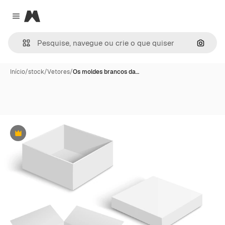
Magnific
Close menu
Pesqui
Início
/
stock
/
Vetores
/
Os moldes brancos da…
Premium