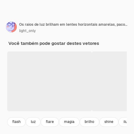
Os raios de luz brilham em lentes horizontais amarelas, pacotes de feixes de laser, brilham, linhas amarelas, lindos foguetes
light_only
Você também pode gostar destes vetores
flash
luz
flare
magia
brilho
shine
ilumi