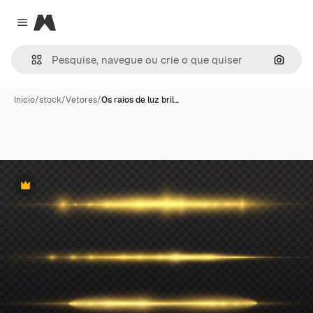
Magnific
Close menu
Pesqui
Início
/
stock
/
Vetores
/
Os raios de luz bril…
Premium