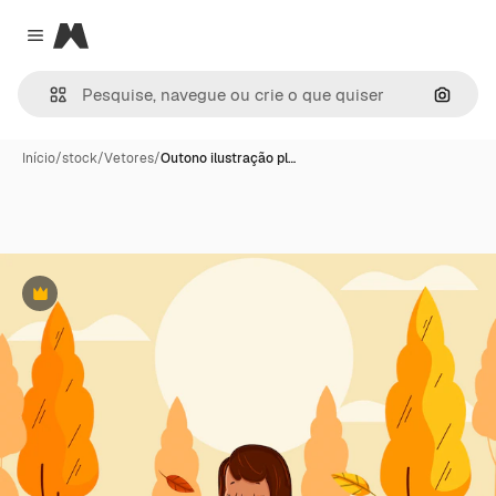
Magnific
Close menu
Pesqui
Início
/
stock
/
Vetores
/
Outono ilustração pl…
Premium