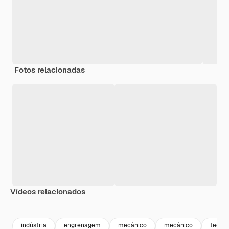
Fotos relacionadas
Vídeos relacionados
Premium
Premium
Premium
Premium
indústria
engrenagem
mecânico
mecânico
tecnol