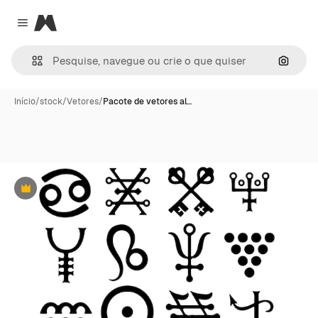
Magnific
Close menu
Pesqui
Início
/
stock
/
Vetores
/
Pacote de vetores al…
Premium