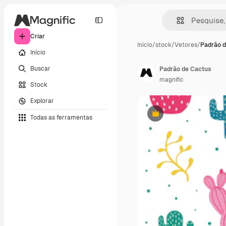
Criar
Início
/
stock
/
Vetores
/
Padrão d
Início
Buscar
Padrão de Cactus
magnific
Stock
Explorar
Todas as ferramentas
Premium