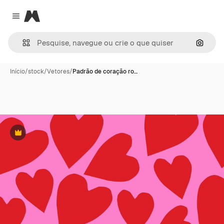
Magnific
Close menu
Pesqui
Início
/
stock
/
Vetores
/
Padrão de coração ro…
Premium