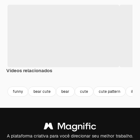
Vídeos relacionados
Premium
Premium
Premium
Premium
Gerado por 
funny
bear cute
bear
cute
cute pattern
illus
A plataforma criativa para você direcionar seu melhor trabalho.