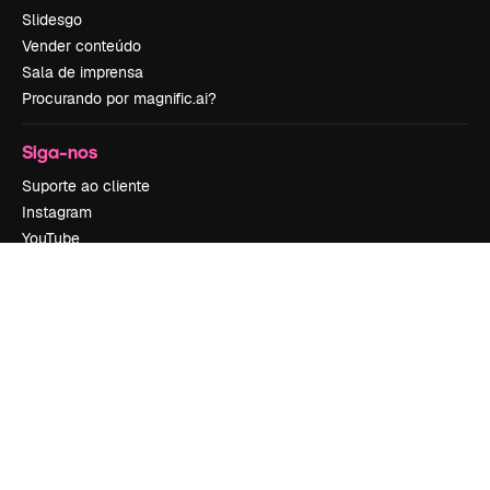
Slidesgo
Vender conteúdo
Sala de imprensa
Procurando por magnific.ai?
Siga-nos
Suporte ao cliente
Instagram
YouTube
LinkedIn
TikTok
Discord
X
Reddit
Copyright © 2010-
2026
Freepik Company S.L.U.
Todos os direitos
reservados
.