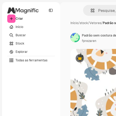
Criar
Início
/
stock
/
Vetores
/
Padrão s
Início
Buscar
fprezaren
Stock
Explorar
Todas as ferramentas
Premium