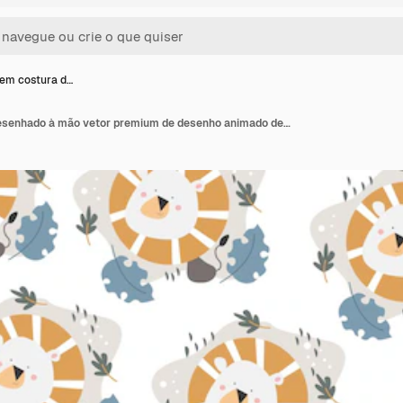
em costura d…
Padrão sem costura desenhado à mão vetor premium de desenho animado de leão bonito abstrato