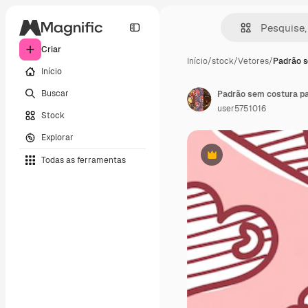
Criar
Início
/
stock
/
Vetores
/
Padrão s
Início
Buscar
Padrão sem costura pa
user5751016
Stock
Explorar
Todas as ferramentas
Premium