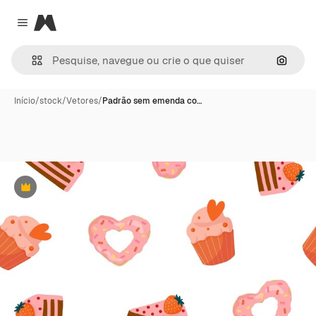
Magnific
Close menu
Pesqui
Início
/
stock
/
Vetores
/
Padrão sem emenda co…
Premium