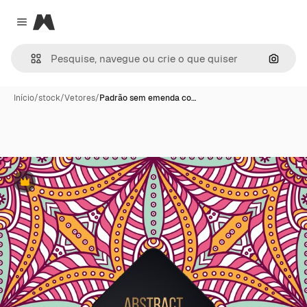
Magnific
Close menu
Pesqui
Início
/
stock
/
Vetores
/
Padrão sem emenda co…
Premium