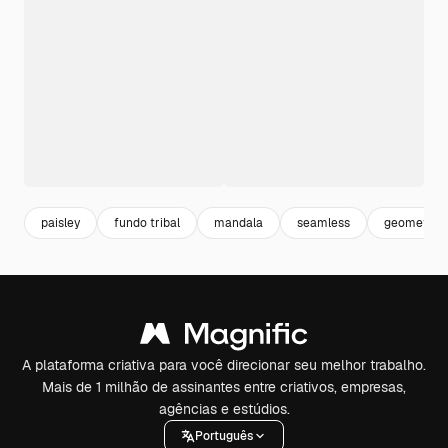
paisley
fundo tribal
mandala
seamless
geometric 
A plataforma criativa para você direcionar seu melhor trabalho.
Mais de 1 milhão de assinantes entre criativos, empresas,
agências e estúdios.
Português